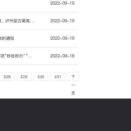
2022-09-19
四川省人民政府办公厅关于建设重庆经叙永至筠连高速公路泸州段项目、泸州至古蔺高速公路项目有关事宜的复函
2022-09-19
案的通知
2022-09-19
《四川省“一网通办”三年行动方案》出炉 2024年底前基本实现简单事项“秒批秒办”“零材料办”
2022-09-18
228
229
230
231
下
一
页