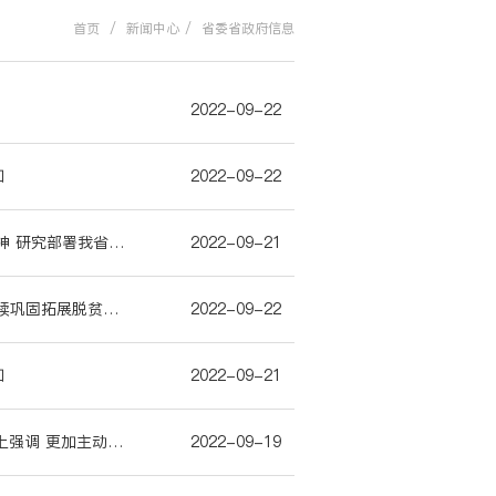
首页
/
新闻中心
/
省委省政府信息
2022-09-22
知
2022-09-22
黄强主持召开省政府常务会议 学习贯彻习近平总书记重要指示批示精神 研究部署我省贯彻落实举措
2022-09-21
黄强在凉山州调研并主持召开安宁河流域高质量发展座谈会时强调 持续巩固拓展脱贫攻坚成果全面推进乡村振兴 全力推动安宁河流域高质量发展为全省大局多作贡献
2022-09-22
知
2022-09-21
黄强在省安委会2022年第四次全体成员暨全省安全生产电视电话会议上强调 更加主动有为做好“两个统筹” 奋力冲刺全年目标任务确保社会大局稳定
2022-09-19